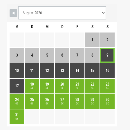
M
D
M
D
F
S
S
1
2
3
4
5
6
7
8
9
10
11
12
13
14
15
16
18
19
20
21
22
23
17
6€
6€
6€
6€
6€
6€
24
25
26
27
28
29
30
6€
6€
6€
6€
6€
6€
6€
31
6€