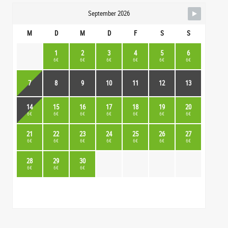
September 2026
M
D
M
D
F
S
S
1
2
3
4
5
6
6€
6€
6€
6€
6€
6€
7
8
9
10
11
12
13
14
15
16
17
18
19
20
6€
6€
6€
6€
6€
6€
6€
21
22
23
24
25
26
27
6€
6€
6€
6€
6€
6€
6€
28
29
30
6€
6€
6€