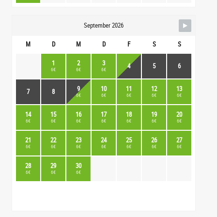
September 2026
M
D
M
D
F
S
S
1
2
3
4
5
6
6€
6€
6€
9
10
11
12
13
7
8
6€
6€
6€
6€
6€
14
15
16
17
18
19
20
6€
6€
6€
6€
6€
6€
6€
21
22
23
24
25
26
27
6€
6€
6€
6€
6€
6€
6€
28
29
30
6€
6€
6€