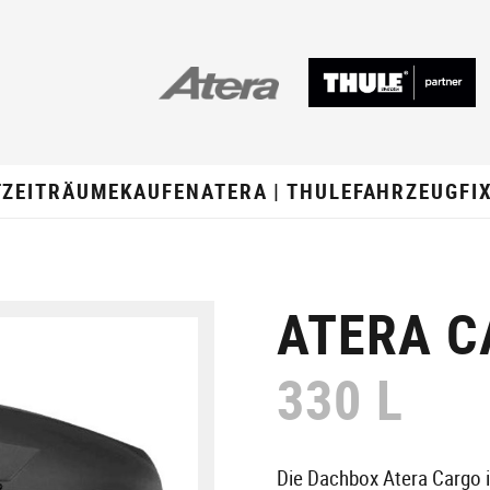
TZEITRÄUME
KAUFEN
ATERA | THULE
FAHRZEUGFI
ATERA C
330 L
Die Dachbox Atera Cargo i